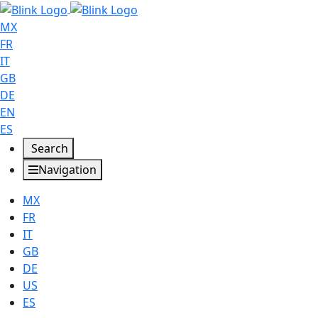
MX
FR
IT
GB
DE
EN
ES
Search
Navigation
MX
FR
IT
GB
DE
US
ES