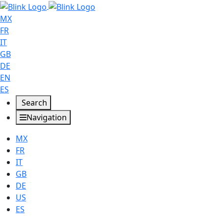
MX
FR
IT
GB
DE
EN
ES
Search
Navigation
MX
FR
IT
GB
DE
US
ES