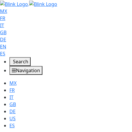
MX
FR
IT
GB
DE
EN
ES
Search
Navigation
MX
FR
IT
GB
DE
US
ES