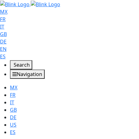
MX
FR
IT
GB
DE
EN
ES
Search
Navigation
MX
FR
IT
GB
DE
US
ES