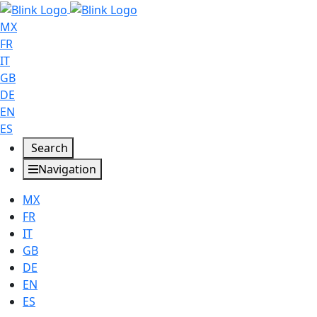
MX
FR
IT
GB
DE
EN
ES
Search
Navigation
MX
FR
IT
GB
DE
EN
ES