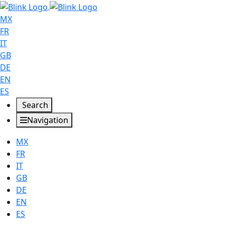
MX
FR
IT
GB
DE
EN
ES
Search
Navigation
MX
FR
IT
GB
DE
EN
ES