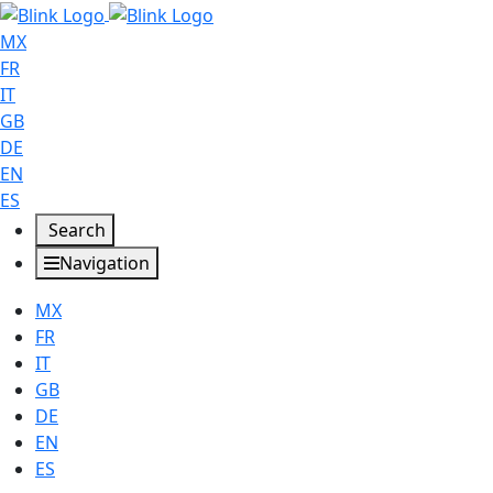
MX
FR
IT
GB
DE
EN
ES
Search
Navigation
MX
FR
IT
GB
DE
EN
ES