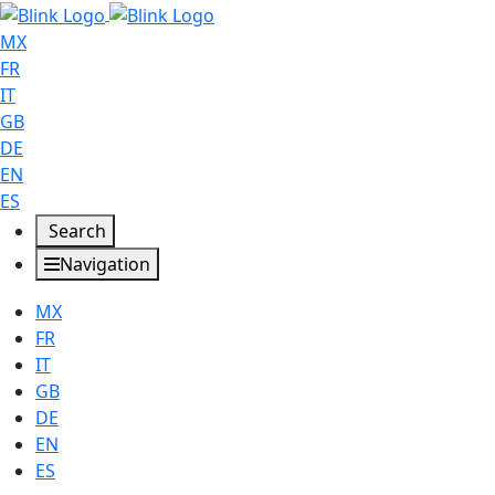
MX
FR
IT
GB
DE
EN
ES
Search
Navigation
MX
FR
IT
GB
DE
EN
ES