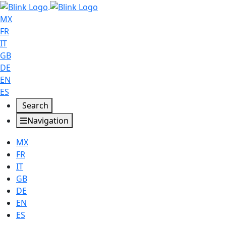
MX
FR
IT
GB
DE
EN
ES
Search
Navigation
MX
FR
IT
GB
DE
EN
ES