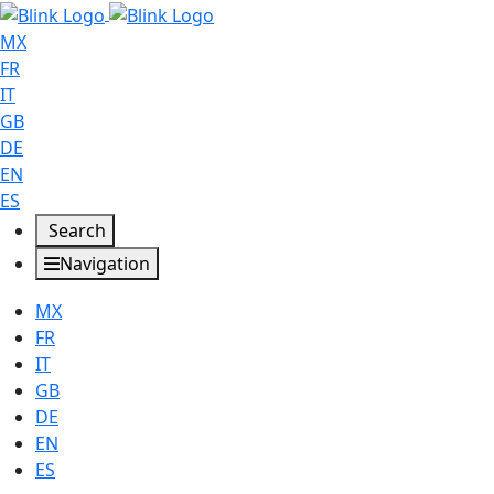
MX
FR
IT
GB
DE
EN
ES
Search
Navigation
MX
FR
IT
GB
DE
EN
ES