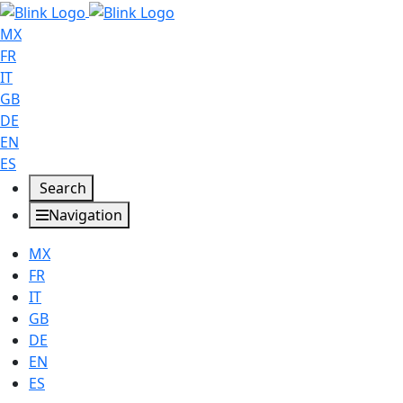
MX
FR
IT
GB
DE
EN
ES
Search
Navigation
MX
FR
IT
GB
DE
EN
ES