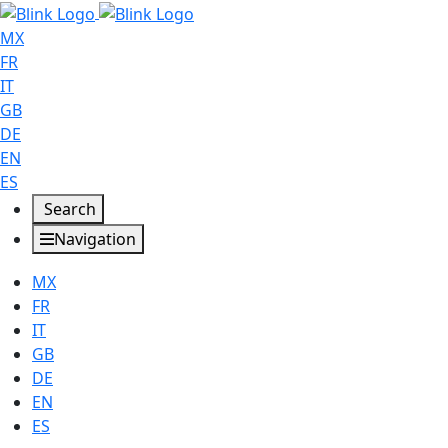
MX
FR
IT
GB
DE
EN
ES
Search
Navigation
MX
FR
IT
GB
DE
EN
ES