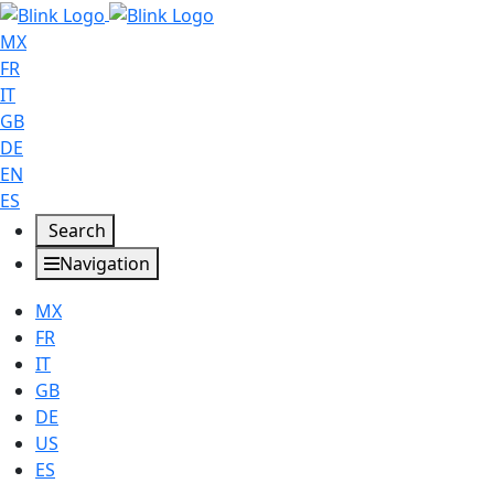
MX
FR
IT
GB
DE
EN
ES
Search
Navigation
MX
FR
IT
GB
DE
US
ES