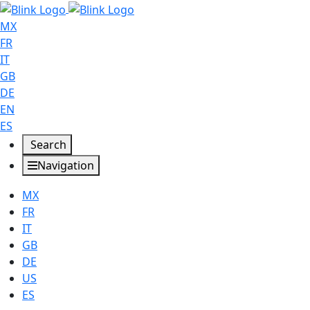
MX
FR
IT
GB
DE
EN
ES
Search
Navigation
MX
FR
IT
GB
DE
US
ES