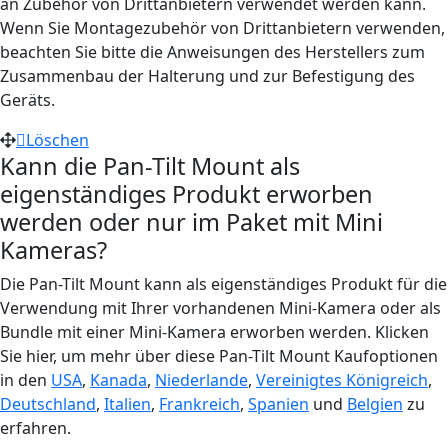
an Zubehör von Drittanbietern verwendet werden kann.
Wenn Sie Montagezubehör von Drittanbietern verwenden,
beachten Sie bitte die Anweisungen des Herstellers zum
Zusammenbau der Halterung und zur Befestigung des
Geräts.
Löschen
Kann die Pan-Tilt Mount als
eigenständiges Produkt erworben
werden oder nur im Paket mit Mini
Kameras?
Die Pan-Tilt Mount kann als eigenständiges Produkt für die
Verwendung mit Ihrer vorhandenen Mini-Kamera oder als
Bundle mit einer Mini-Kamera erworben werden. Klicken
Sie hier, um mehr über diese Pan-Tilt Mount Kaufoptionen
in den
USA
,
Kanada
,
Niederlande
,
Vereinigtes Königreich
,
Deutschland
,
Italien
,
Frankreich
,
Spanien
und
Belgien
zu
erfahren.