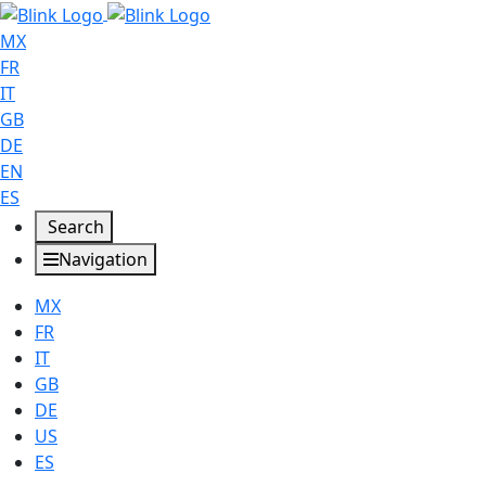
MX
FR
IT
GB
DE
EN
ES
Search
Navigation
MX
FR
IT
GB
DE
US
ES