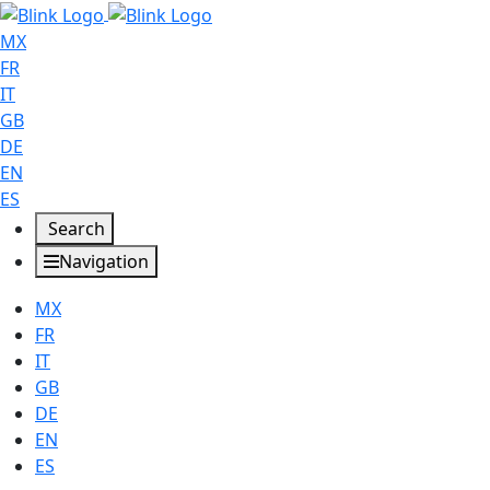
MX
FR
IT
GB
DE
EN
ES
Search
Navigation
MX
FR
IT
GB
DE
EN
ES