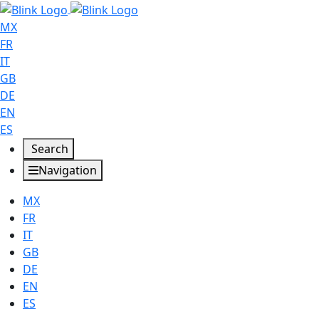
MX
FR
IT
GB
DE
EN
ES
Search
Navigation
MX
FR
IT
GB
DE
EN
ES