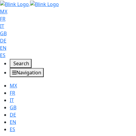
MX
FR
IT
GB
DE
EN
ES
Search
Navigation
MX
FR
IT
GB
DE
EN
ES