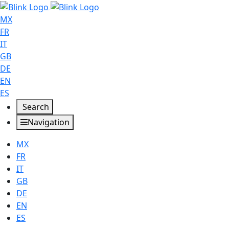
MX
FR
IT
GB
DE
EN
ES
Search
Navigation
MX
FR
IT
GB
DE
EN
ES