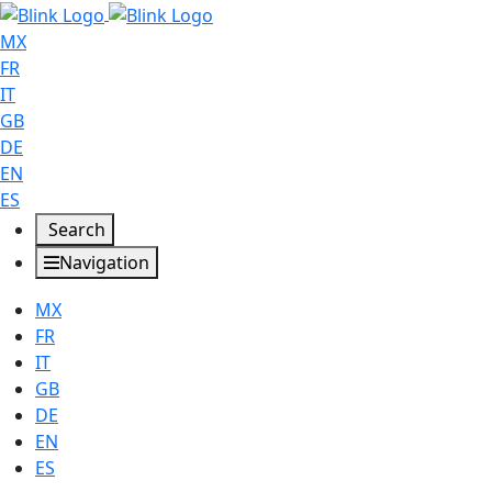
MX
FR
IT
GB
DE
EN
ES
Search
Navigation
MX
FR
IT
GB
DE
EN
ES