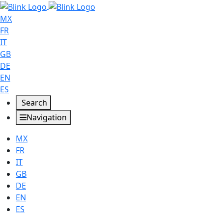
MX
FR
IT
GB
DE
EN
ES
Search
Navigation
MX
FR
IT
GB
DE
EN
ES