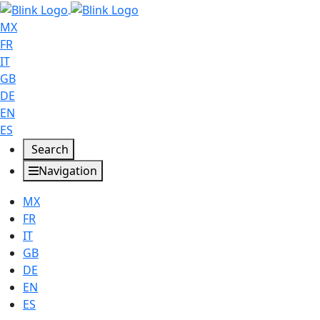
MX
FR
IT
GB
DE
EN
ES
Search
Navigation
MX
FR
IT
GB
DE
EN
ES