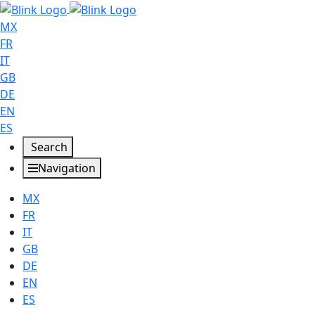
MX
FR
IT
GB
DE
EN
ES
Search
Navigation
MX
FR
IT
GB
DE
EN
ES