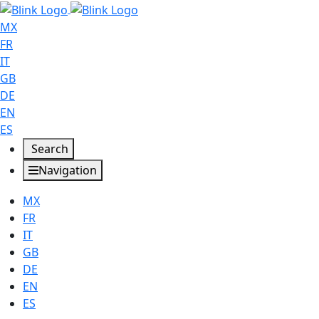
MX
FR
IT
GB
DE
EN
ES
Search
Navigation
MX
FR
IT
GB
DE
EN
ES