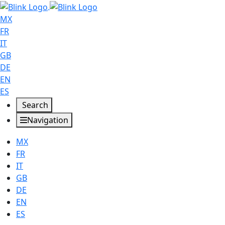
MX
FR
IT
GB
DE
EN
ES
Search
Navigation
MX
FR
IT
GB
DE
EN
ES