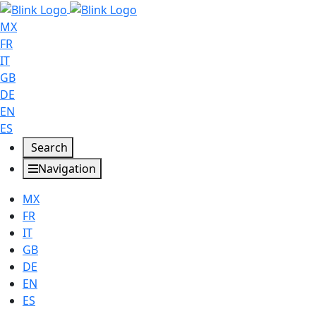
MX
FR
IT
GB
DE
EN
ES
Search
Navigation
MX
FR
IT
GB
DE
EN
ES