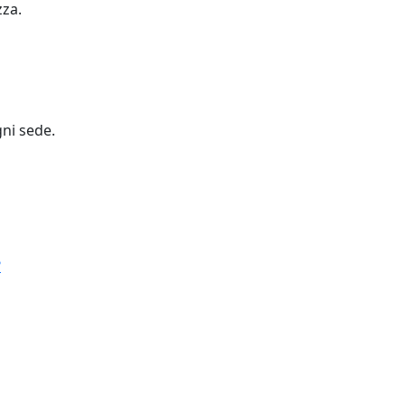
zza.
gni sede.
?