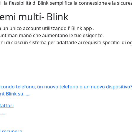
a flessibilità di Blink semplifica la connessione e la sicure
temi multi- Blink
a un unico account utilizzando l' Blink app .
ccount man mano che aumentano le tue esigenze.
i di ciascun sistema per adattarle ai requisiti specifici di o
secondo telefono, un nuovo telefono o un nuovo dispositivo
t Blink su...…
fattori
..…
l recupero...…