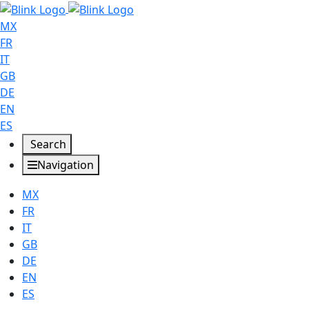
MX
FR
IT
GB
DE
EN
ES
Search
Navigation
MX
FR
IT
GB
DE
EN
ES