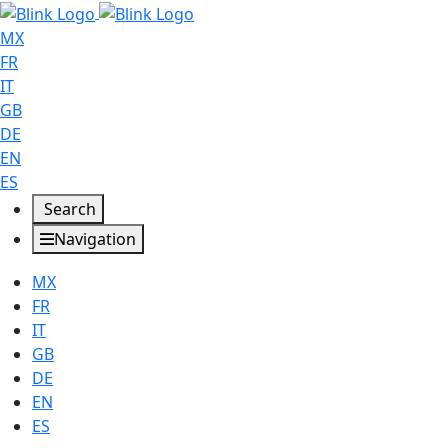
MX
FR
IT
GB
DE
EN
ES
Search
Navigation
MX
FR
IT
GB
DE
EN
ES