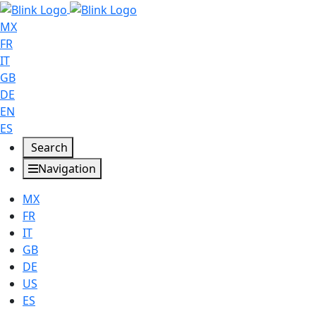
MX
FR
IT
GB
DE
EN
ES
Search
Navigation
MX
FR
IT
GB
DE
US
ES