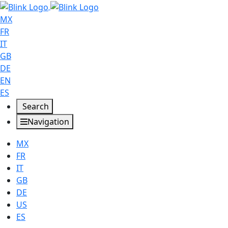
MX
FR
IT
GB
DE
EN
ES
Search
Navigation
MX
FR
IT
GB
DE
US
ES