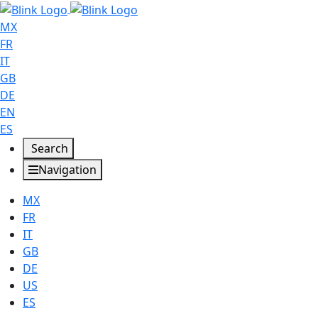
MX
FR
IT
GB
DE
EN
ES
Search
Navigation
MX
FR
IT
GB
DE
US
ES