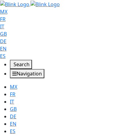
MX
FR
IT
GB
DE
EN
ES
Search
Navigation
MX
FR
IT
GB
DE
EN
ES