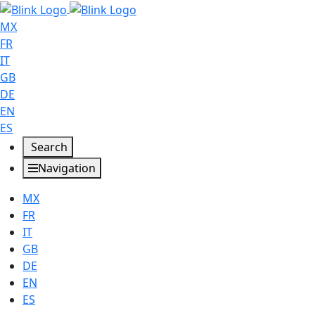
MX
FR
IT
GB
DE
EN
ES
Search
Navigation
MX
FR
IT
GB
DE
EN
ES