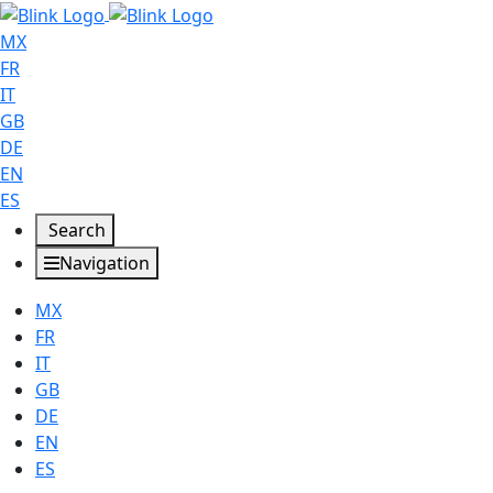
MX
FR
IT
GB
DE
EN
ES
Search
Navigation
MX
FR
IT
GB
DE
EN
ES