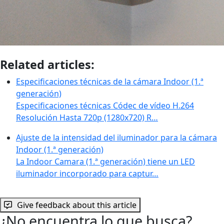
Related articles:
Especificaciones técnicas de la cámara Indoor (1.ª
generación)
Especificaciones técnicas Códec de vídeo H.264
Resolución Hasta 720p (1280x720) R…
Ajuste de la intensidad del iluminador para la cámara
Indoor (1.ª generación)
La Indoor Camara (1.ª generación) tiene un LED
iluminador incorporado para captur…
Give feedback about this article
¿No encuentra lo que busca?