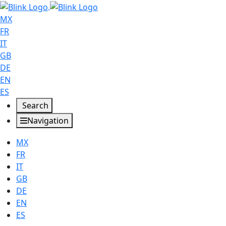
MX
FR
IT
GB
DE
EN
ES
Search
Navigation
MX
FR
IT
GB
DE
EN
ES