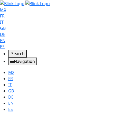
MX
FR
IT
GB
DE
EN
ES
Search
Navigation
MX
FR
IT
GB
DE
EN
ES