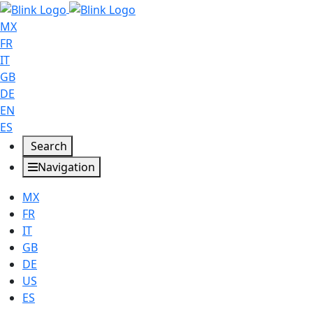
MX
FR
IT
GB
DE
EN
ES
Search
Navigation
MX
FR
IT
GB
DE
US
ES