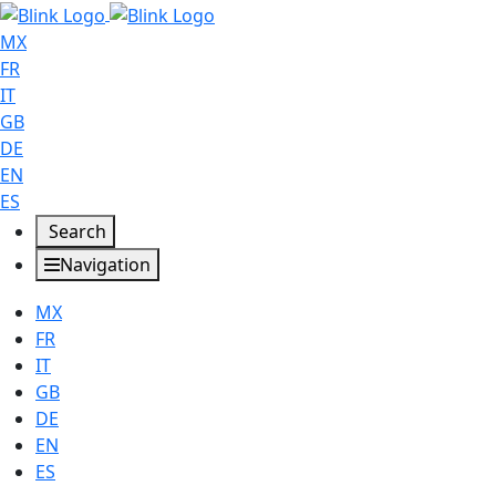
MX
FR
IT
GB
DE
EN
ES
Search
Navigation
MX
FR
IT
GB
DE
EN
ES