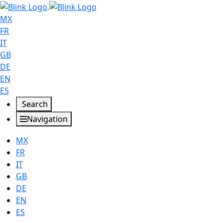
MX
FR
IT
GB
DE
EN
ES
Search
Navigation
MX
FR
IT
GB
DE
EN
ES