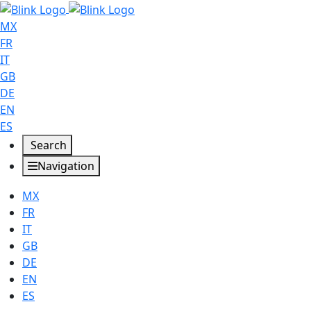
MX
FR
IT
GB
DE
EN
ES
Search
Navigation
MX
FR
IT
GB
DE
EN
ES