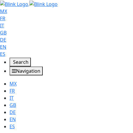
MX
FR
IT
GB
DE
EN
ES
Search
Navigation
MX
FR
IT
GB
DE
EN
ES