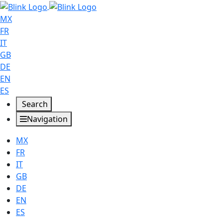
MX
FR
IT
GB
DE
EN
ES
Search
Navigation
MX
FR
IT
GB
DE
EN
ES