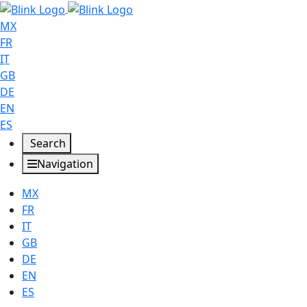
MX
FR
IT
GB
DE
EN
ES
Search
Navigation
MX
FR
IT
GB
DE
EN
ES