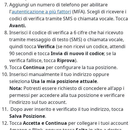
Aggiungi un numero di telefono per abilitare
l'
autenticazione a più fattori
(MFA). Scegli di ricevere i
codici di verifica tramite SMS o chiamata vocale. Tocca
Avanti.
Inserisci il codice di verifica a 6 cifre che hai ricevuto
tramite messaggio di testo (SMS) o chiamata vocale,
quindi tocca
Verifica
(se non ricevi un codice, attendi
90 secondi e tocca
Invia di nuovo il codice
; se la
verifica fallisce, tocca
Riprova
).
Tocca
Continua
per configurare la tua posizione.
Inserisci manualmente il tuo indirizzo oppure
seleziona
Usa la mia posizione attuale
.
Nota:
Potresti essere richiesto di concedere all'app i
permessi per accedere alla tua posizione e verificare
l'indirizzo sul tuo account.
Dopo aver inserito e verificato il tuo indirizzo, tocca
Salva Posizione
.
Tocca
Accetta e Continua
per collegare i tuoi account
Amazon e Blink, oppure tocca
Salta
in alto a destra